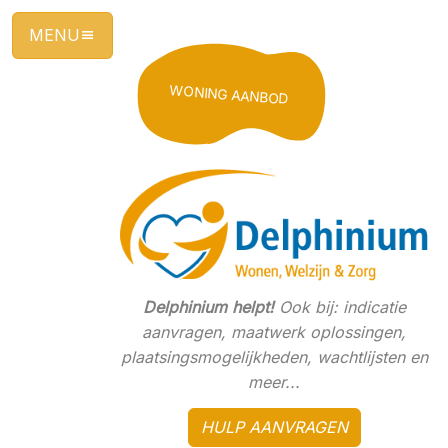
Ga
direct
naar
de
WONING AANBOD
hoofdinhoud
van
deze
pagina.
Delphinium helpt!
Ook bij: indicatie
aanvragen, maatwerk oplossingen,
plaatsingsmogelijkheden, wachtlijsten en
meer...
HULP AANVRAGEN