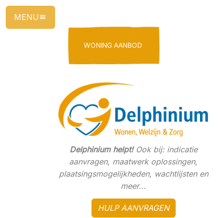
Ga
direct
naar
de
WONING AANBOD
hoofdinhoud
van
deze
pagina.
Delphinium helpt!
Ook bij: indicatie
aanvragen, maatwerk oplossingen,
plaatsingsmogelijkheden, wachtlijsten en
meer...
HULP AANVRAGEN