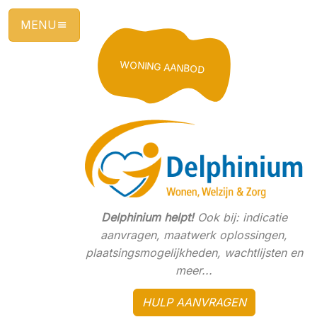
Ga
direct
naar
de
WONING AANBOD
hoofdinhoud
van
deze
pagina.
Delphinium helpt!
Ook bij: indicatie
aanvragen, maatwerk oplossingen,
plaatsingsmogelijkheden, wachtlijsten en
meer...
HULP AANVRAGEN