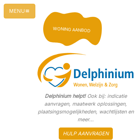
Ga
direct
naar
de
WONING AANBOD
hoofdinhoud
van
deze
pagina.
Delphinium helpt!
Ook bij: indicatie
aanvragen, maatwerk oplossingen,
plaatsingsmogelijkheden, wachtlijsten en
meer...
HULP AANVRAGEN