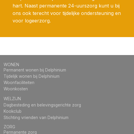
hart. Naast permanente 24-uurszorg kunt u bij
ons ook terecht voor tijdelijke ondersteuning en
voor logeerzorg.
WONEN
Permanent wonen bij Delphinium
Tijdelijk wonen bij Delphinium
Woonfaciliteiten
Woonkosten
WELZIJN
Dagbesteding en belevingsgerichte zorg
Kookclub
Stichting vrienden van Delphinium
ZORG
Permanente zorg