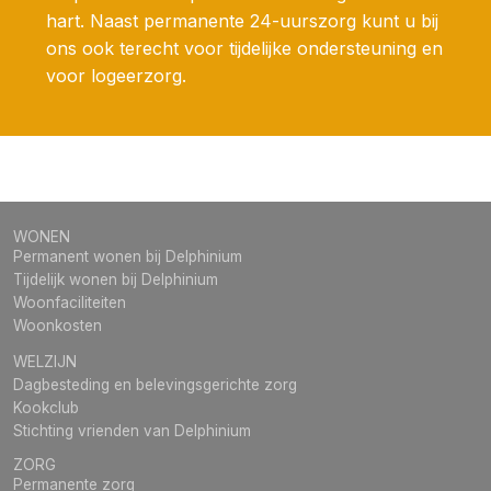
hart. Naast permanente 24-uurszorg kunt u bij
ons ook terecht voor tijdelijke ondersteuning en
voor logeerzorg.
WONEN
Permanent wonen bij Delphinium
Tijdelijk wonen bij Delphinium
Woonfaciliteiten
Woonkosten
WELZIJN
Dagbesteding en belevingsgerichte zorg
Kookclub
Stichting vrienden van Delphinium
ZORG
Permanente zorg