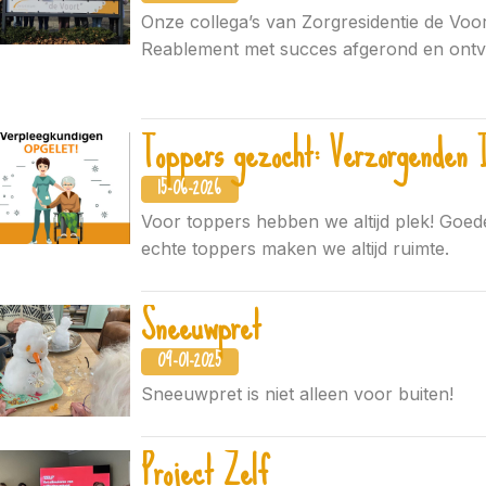
Onze collega’s van Zorgresidentie de Voo
Reablement met succes afgerond en ontvi
Toppers gezocht: Verzorgenden 
15-06-2026
Voor toppers hebben we altijd plek! Goe
echte toppers maken we altijd ruimte.
Sneeuwpret
09-01-2025
Sneeuwpret is niet alleen voor buiten!
Project Zelf