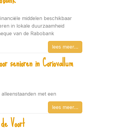
inanciële middelen beschikbaar
teren in lokale duurzaamheid
cheque van de Rabobank
lees meer
or senioren in Coriovallum
r alleenstaanden met een
lees meer
 de Voort