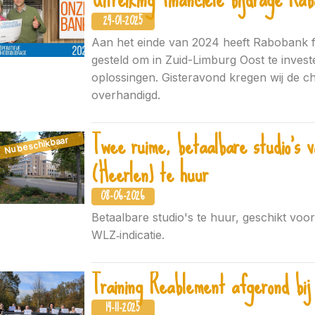
24-01-2025
Aan het einde van 2024 heeft Rabobank f
gesteld om in Zuid-Limburg Oost te inves
oplossingen. Gisteravond kregen wij de 
overhandigd.
Twee ruime, betaalbare studio’s vo
Nu beschikbaar
(Heerlen) te huur
08-06-2026
Betaalbare studio's te huur, geschikt voo
WLZ‑indicatie.
Training Reablement afgerond bij
14-11-2025