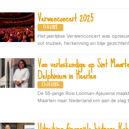
Verwenconcert 2025
17-11-2025
Het jaarlijkse Verwenconcert was opnieu
vol muziek, herkenning en blije gezichten!
Van verloskundige op Sint Maarte
Delphinium in Heerlen
27-07-2026
De 56-jarige Rosi Looman-Ajauwna maakte
Maarten naar Nederland om aan de slag t
Uitreiking financiële bijdrage Ra