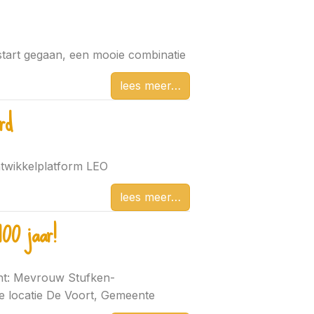
start gegaan, een mooie combinatie
lees meer
rd
twikkelplatform LEO
lees meer
00 jaar!
nt: Mevrouw Stufken-
 locatie De Voort, Gemeente