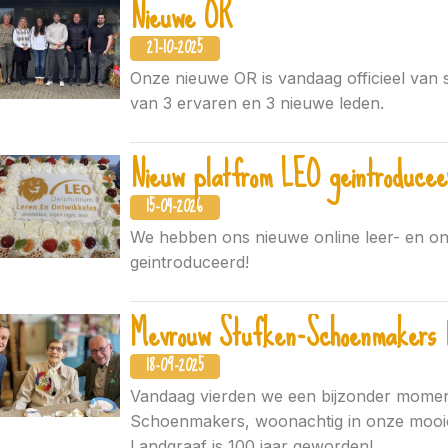
Nieuwe OR
27-10-2025
Onze nieuwe OR is vandaag officieel van 
van 3 ervaren en 3 nieuwe leden.
Nieuw platfrom LEO geintroducee
15-04-2026
We hebben ons nieuwe online leer- en on
geintroduceerd!
Mevrouw Stufken-Schoenmakers 1
18-09-2025
Vandaag vierden we een bijzonder mome
Schoenmakers, woonachtig in onze mooie
Landgraaf is 100 jaar geworden!