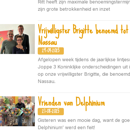
Ritt heeft zijn maximale benoemingstermi
zijn grote betrokkenheid en inzet
Vrijwilligster Brigitte benoemd to
Nassau
29-04-2025
Afgelopen week tijdens de jaarlijkse lintj
Joppe 3 Koninklijke onderscheidingen uit 
op onze vrijwilligster Brigitte, die benoemd
Nassau.
Vrienden van Delphinium
27-08-2025
Gisteren was een mooie dag, want de goed
Delphinium’ werd een feit!