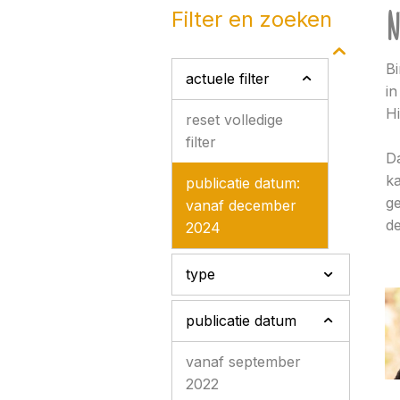
N
filter en zoeken
Bi
actuele filter
in
Hi
reset volledige
filter
Da
ka
publicatie datum:
ge
vanaf december
de
2024
type
publicatie datum
vanaf september
2022