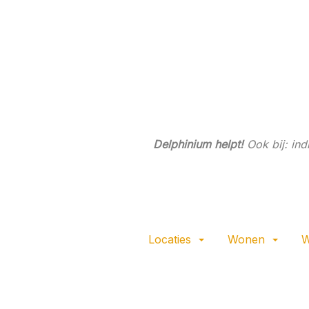
Ga
direct
naar
de
hoofdinhoud
van
deze
pagina.
Delphinium helpt!
Ook bij: in
Locaties
Wonen
W