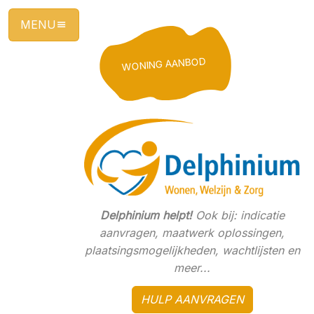
Ga
direct
naar
de
WONING AANBOD
hoofdinhoud
van
deze
pagina.
Delphinium helpt!
Ook bij: indicatie
aanvragen, maatwerk oplossingen,
plaatsingsmogelijkheden, wachtlijsten en
meer...
HULP AANVRAGEN