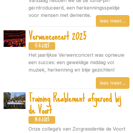
Vandaag hebben we de de luma-pin
geïntroduceerd, een herkenningsspeldje
voor mensen met dementie.
lees meer
Verwenconcert 2025
17-11-2025
Het jaarlijkse Verwenconcert was opnieuw
een succes: een geweldige middag vol
muziek, herkenning en blije gezichten!
lees meer
Training Reablement afgerond bij
de Voort
14-11-2025
Onze collega’s van Zorgresidentie de Voort