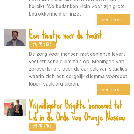
bereikt. We bedanken Hein voor zijn grote
betrokkenheid en inzet
lees meer
Een tientje voor de taxirit
26-05-2025
De zorg voor mensen met dementie levert
veel ethische dilemma’s op. Meningen van
zorgverleners over de aanpak van situaties
waarin zich een dergelijk dilemma voordoet
lopen vaak erg uiteen.
lees meer
Vrijwilligster Brigitte benoemd tot
Lid in de Orde van Oranje Nassau
29-04-2025