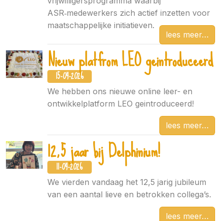
vrijwilligersprogramma waarbij
ASR‑medewerkers zich actief inzetten voor
maatschappelijke initiatieven.
lees meer
Nieuw platfrom LEO geintroduceerd
15-04-2026
We hebben ons nieuwe online leer- en
ontwikkelplatform LEO geintroduceerd!
lees meer
12,5 jaar bij Delphinium!
11-04-2026
We vierden vandaag het 12,5 jarig jubileum
van een aantal lieve en betrokken collega’s.
lees meer