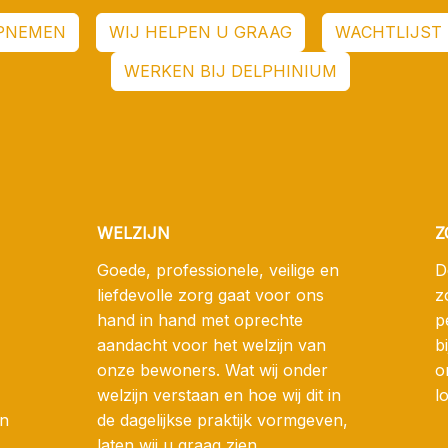
PNEMEN
WIJ HELPEN U GRAAG
WACHTLIJST 
WERKEN BIJ DELPHINIUM
WELZIJN
Z
Goede, professionele, veilige en
D
liefdevolle zorg gaat voor ons
z
hand in hand met oprechte
p
aandacht voor het welzijn van
b
onze bewoners. Wat wij onder
o
welzijn verstaan en hoe wij dit in
l
en
de dagelijkse praktijk vormgeven,
laten wij u graag zien.