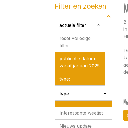
N
filter en zoeken
Bi
actuele filter
in
Hi
reset volledige
filter
Da
ka
publicatie datum:
ge
vanaf januari 2025
de
type:
type
Ni
Interessante weetjes
Nieuws update