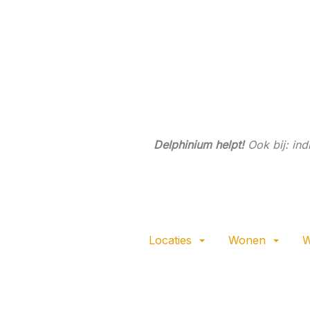
Ga
direct
naar
de
hoofdinhoud
van
deze
pagina.
Delphinium helpt!
Ook bij: in
Locaties
Wonen
W