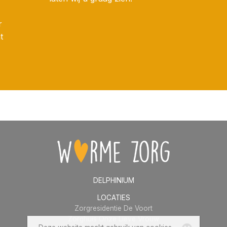
r
t
DELPHINIUM
LOCATIES
Zorgresidentie De Voort
Zorghuis Onze Lieve Vrouw