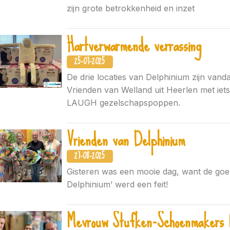
zijn grote betrokkenheid en inzet
Hartverwarmende verrassing
25-07-2025
De drie locaties van Delphinium zijn vanda
Vrienden van Welland uit Heerlen met iet
LAUGH gezelschapspoppen.
Vrienden van Delphinium
27-08-2025
Gisteren was een mooie dag, want de goed
Delphinium’ werd een feit!
Mevrouw Stufken-Schoenmakers 1