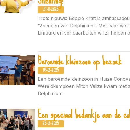
Stichting!
27-11-2025
Trots nieuws: Beppie Kraft is ambassadeu
'Vrienden van Delphinium'. Met haar war
Limburg en ver daarbuiten wil zij helpen 
Beroemde kleinzoon op bezoek
04-12-2025
Een beroemde kleinzoon in Huize Coriov
Wereldkampioen Mitch Valize kwam met zi
Delphinium.
Een speciaal bedankje aan de col
25-12-2025