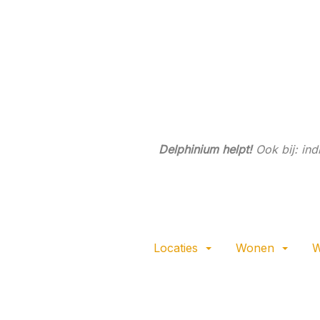
Ga
direct
naar
de
hoofdinhoud
van
deze
pagina.
Delphinium helpt!
Ook bij: in
Locaties
Wonen
W