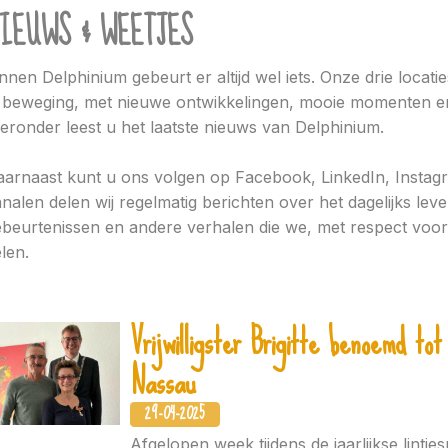
IEUWS & WEETJES
nnen Delphinium gebeurt er altijd wel iets. Onze drie locati
 beweging, met nieuwe ontwikkelingen, mooie momenten en
eronder leest u het laatste nieuws van Delphinium.
arnaast kunt u ons volgen op Facebook, LinkedIn, Instag
nalen delen wij regelmatig berichten over het dagelijks lev
beurtenissen en andere verhalen die we, met respect voor 
len.
Vrijwilligster Brigitte benoemd to
Nassau
29-04-2025
Afgelopen week tijdens de jaarlijkse lintj