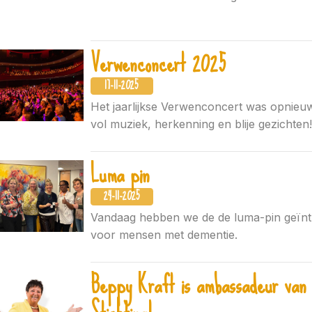
Verwenconcert 2025
17-11-2025
Het jaarlijkse Verwenconcert was opnieu
vol muziek, herkenning en blije gezichten!
Luma pin
24-11-2025
Vandaag hebben we de de luma-pin geïnt
voor mensen met dementie.
Beppy Kraft is ambassadeur van