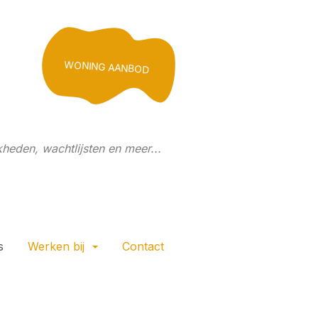
WONING AANBOD
heden, wachtlijsten en meer...
s
Werken bij
Contact