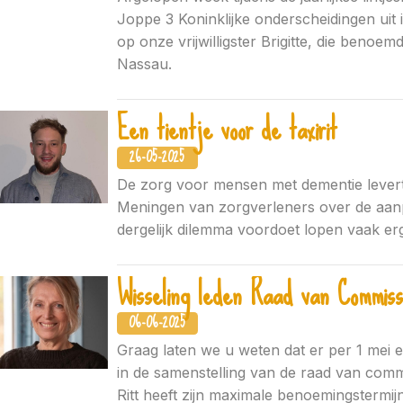
Joppe 3 Koninklijke onderscheidingen uit 
op onze vrijwilligster Brigitte, die benoemd
Nassau.
Een tientje voor de taxirit
26-05-2025
De zorg voor mensen met dementie levert 
Meningen van zorgverleners over de aanp
dergelijk dilemma voordoet lopen vaak erg
Wisseling leden Raad van Commiss
06-06-2025
Graag laten we u weten dat er per 1 mei 
in de samenstelling van de raad van comm
Ritt heeft zijn maximale benoemingstermi