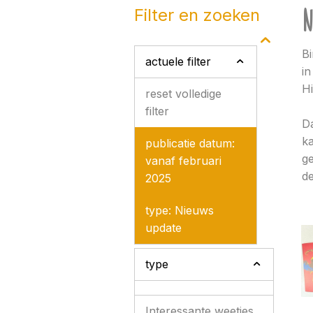
N
filter en zoeken
Bi
actuele filter
in
Hi
reset volledige
filter
Da
ka
publicatie datum:
ge
vanaf februari
de
2025
type: Nieuws
update
type
Interessante weetjes