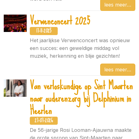
lees meer
Verwenconcert 2025
17-11-2025
Het jaarlijkse Verwenconcert was opnieuw
een succes: een geweldige middag vol
muziek, herkenning en blije gezichten!
lees meer
Van verloskundige op Sint Maarten
naar ouderenzorg bij Delphinium in
Heerlen
27-07-2026
De 56-jarige Rosi Looman-Ajauwna maakte
de grote sprong van Sint-Maarten naar