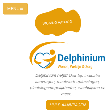
Ga
direct
naar
de
WONING AANBOD
hoofdinhoud
van
deze
pagina.
Delphinium helpt!
Ook bij: indicatie
aanvragen, maatwerk oplossingen,
plaatsingsmogelijkheden, wachtlijsten en
meer...
HULP AANVRAGEN