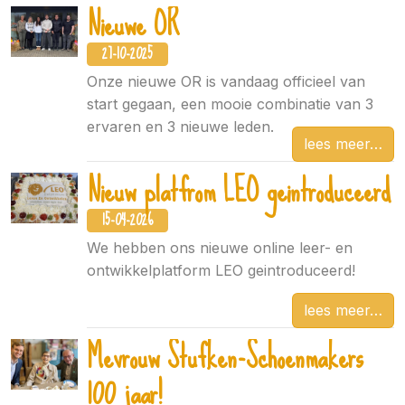
Nieuwe OR
27-10-2025
Onze nieuwe OR is vandaag officieel van
start gegaan, een mooie combinatie van 3
ervaren en 3 nieuwe leden.
lees meer
Nieuw platfrom LEO geintroduceerd
15-04-2026
We hebben ons nieuwe online leer- en
ontwikkelplatform LEO geintroduceerd!
lees meer
Mevrouw Stufken-Schoenmakers
100 jaar!