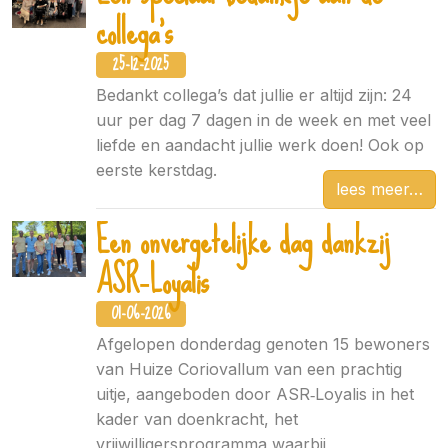
collega's
25-12-2025
Bedankt collega’s dat jullie er altijd zijn: 24
uur per dag 7 dagen in de week en met veel
liefde en aandacht jullie werk doen! Ook op
eerste kerstdag.
lees meer
Een onvergetelijke dag dankzij
ASR‑Loyalis
01-06-2026
Afgelopen donderdag genoten 15 bewoners
van Huize Coriovallum van een prachtig
uitje, aangeboden door ASR‑Loyalis in het
kader van doenkracht, het
vrijwilligersprogramma waarbij