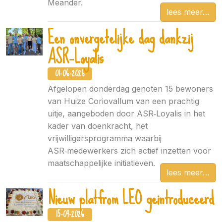
Meander.
lees meer
Een onvergetelijke dag dankzij
ASR‑Loyalis
01-06-2026
Afgelopen donderdag genoten 15 bewoners
van Huize Coriovallum van een prachtig
uitje, aangeboden door ASR‑Loyalis in het
kader van doenkracht, het
vrijwilligersprogramma waarbij
ASR‑medewerkers zich actief inzetten voor
maatschappelijke initiatieven.
lees meer
Nieuw platfrom LEO geintroduceerd
15-04-2026