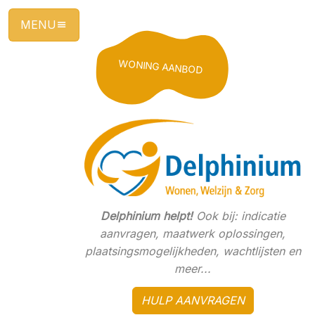
Ga
direct
naar
de
WONING AANBOD
hoofdinhoud
van
deze
pagina.
Delphinium helpt!
Ook bij: indicatie
aanvragen, maatwerk oplossingen,
plaatsingsmogelijkheden, wachtlijsten en
meer...
HULP AANVRAGEN