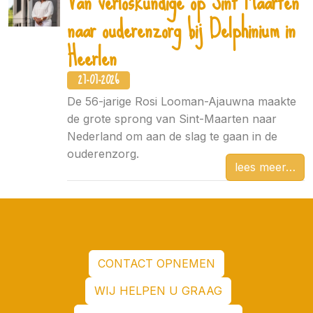
Van verloskundige op Sint Maarten
naar ouderenzorg bij Delphinium in
Heerlen
27-07-2026
De 56-jarige Rosi Looman-Ajauwna maakte
de grote sprong van Sint-Maarten naar
Nederland om aan de slag te gaan in de
ouderenzorg.
lees meer
CONTACT OPNEMEN
WIJ HELPEN U GRAAG