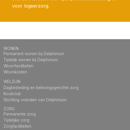
voor logeerzorg.
WONEN
Permanent wonen bij Delphinium
Tijdelijk wonen bij Delphinium
Woonfaciliteiten
Woonkosten
WELZIJN
Dagbesteding en belevingsgerichte zorg
Kookclub
Stichting vrienden van Delphinium
ZORG
Permanente zorg
Tijdelijke zorg
Zorgfaciliteiten