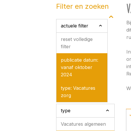
V
filter en zoeken
Bi
actuele filter
di
ru
reset volledige
filter
In
on
publicatie datum:
in
vanaf oktober
Re
2024
type: Vacatures
Wo
zorg
type
Vacatures algemeen