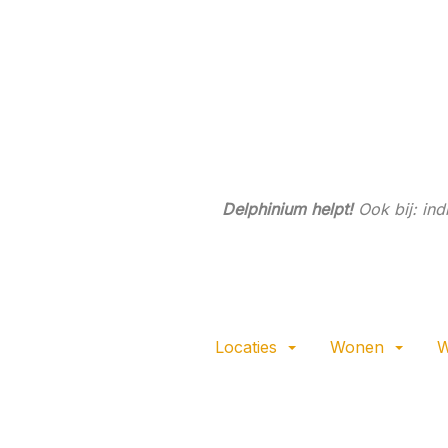
Ga
direct
naar
de
hoofdinhoud
van
deze
pagina.
Delphinium helpt!
Ook bij: in
Locaties
Wonen
W