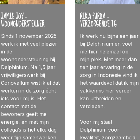
JAMIE JOY –
RIKA PURBA –
WOONONDERSTEUNER
VERZORGENDE IG
Sinds 1 november 2025
Ik werk nu bijna een jaar
werk ik met veel plezier
bij Delphinium en voel
in de
me hier helemaal op
woonondersteuning bij
mijn plek. Met meer dan
Delphinium. Na 1,5 jaar
tien jaar ervaring in de
vrijwilligerswerk bij
zorg in Indonesië vind ik
Coriovallum wist ik al dat
het waardevol dat ik mijn
werken in de zorg écht
vakkennis hier verder
iets voor mij is. Het
kan uitbreiden en
contact met de
verdiepen.
bewoners geeft me
energie, en met mijn
Voor mij staat
collega’s is het elke dag
Delphinium voor
weer fijn samenwerken.
kwaliteit, zorgzaamheid,