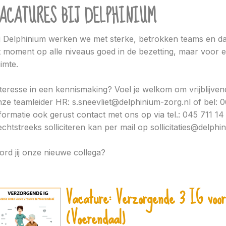
ACATURES BIJ DELPHINIUM
j Delphinium werken we met sterke, betrokken teams en daa
t moment op alle niveaus goed in de bezetting, maar voor 
imte.
teresse in een kennismaking? Voel je welkom om vrijblijve
ze teamleider HR: s.sneevliet@delphinium-zorg.nl of bel
formatie ook gerust contact met ons op via tel.: 045 711 14 
chtstreeks solliciteren kan per mail op sollicitaties@delphi
rd jij onze nieuwe collega?
Vacature: Verzorgende 3 IG voor
(Voerendaal)