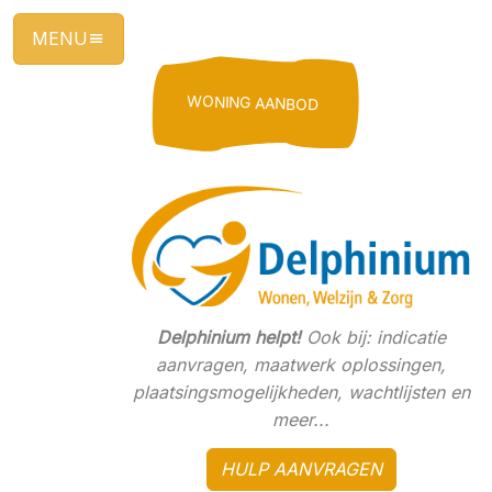
Ga
direct
naar
de
WONING AANBOD
hoofdinhoud
van
deze
pagina.
Delphinium helpt!
Ook bij: indicatie
aanvragen, maatwerk oplossingen,
plaatsingsmogelijkheden, wachtlijsten en
meer...
HULP AANVRAGEN