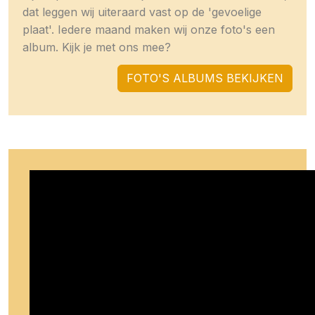
dat leggen wij uiteraard vast op de 'gevoelige
plaat'. Iedere maand maken wij onze foto's een
album. Kijk je met ons mee?
FOTO'S ALBUMS BEKIJKEN