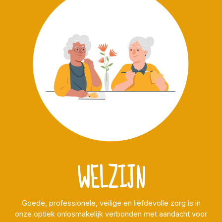
WELZIJN
Goede, professionele, veilige en liefdevolle zorg is in
onze optiek onlosmakelijk verbonden met aandacht voor