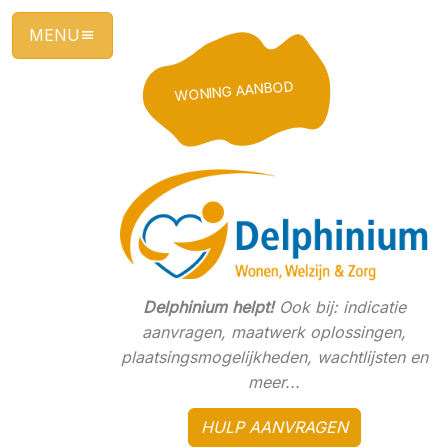
Ga
direct
naar
de
WONING AANBOD
hoofdinhoud
van
deze
pagina.
Delphinium helpt!
Ook bij: indicatie
aanvragen, maatwerk oplossingen,
plaatsingsmogelijkheden, wachtlijsten en
meer...
HULP AANVRAGEN