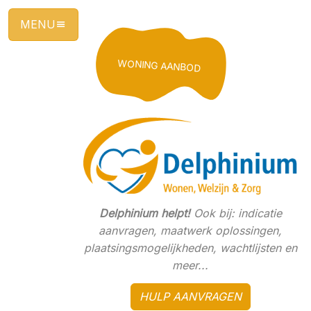
Ga
direct
naar
de
WONING AANBOD
hoofdinhoud
van
deze
pagina.
Delphinium helpt!
Ook bij: indicatie
aanvragen, maatwerk oplossingen,
plaatsingsmogelijkheden, wachtlijsten en
meer...
HULP AANVRAGEN