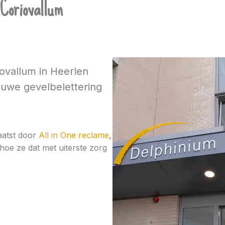
Coriovallum
ovallum in Heerlen
euwe gevelbelettering
aatst door
All in One reclame
,
 hoe ze dat met uiterste zorg