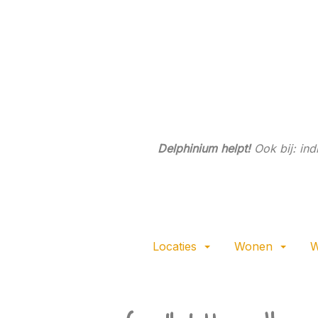
Ga
direct
naar
de
hoofdinhoud
van
deze
pagina.
Delphinium helpt!
Ook bij: in
Locaties
Wonen
W