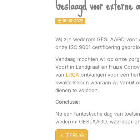
Geslaagd voor externe a
18-10-2022
Wij zijn wederom GESLAAGD voor d
onze ISO 9001 certificering geprol
Vandaag mochten wij op onze zorglo
Voort in Landgraaf en Huize Coriov
van
LRQA
ontvangen voor een herto
kwaliteitseisen waaraan wij vanuit o
dienen te voldoen.
Conclusie:
Na een fantastische dag van toetsi
wederom GESLAAGD, waardoor onze 
TERUG