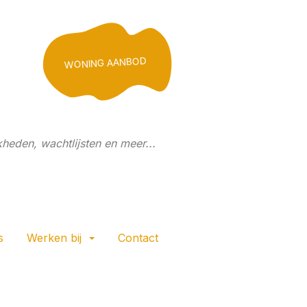
WONING AANBOD
heden, wachtlijsten en meer...
s
Werken bij
Contact