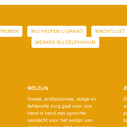
PNEMEN
WIJ HELPEN U GRAAG
WACHTLIJST 
WERKEN BIJ DELPHINIUM
WELZIJN
Z
Goede, professionele, veilige en
D
liefdevolle zorg gaat voor ons
z
hand in hand met oprechte
p
aandacht voor het welzijn van
b