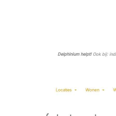
Ga
direct
naar
de
hoofdinhoud
van
deze
pagina.
Delphinium helpt!
Ook bij: in
Locaties
Wonen
W