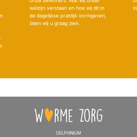
onze bewoners. Wat wij onder
o
welzijn verstaan en hoe wij dit in
l
en
de dagelijkse praktijk vormgeven,
laten wij u graag zien.
r
t
DELPHINIUM