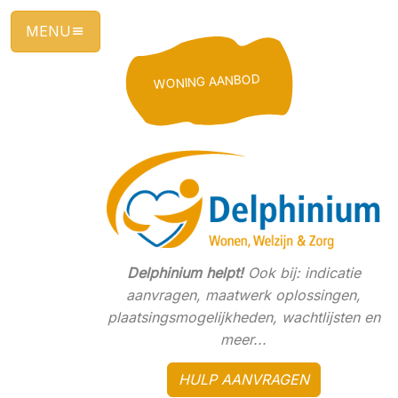
Ga
direct
naar
de
WONING AANBOD
hoofdinhoud
van
deze
pagina.
Delphinium helpt!
Ook bij: indicatie
aanvragen, maatwerk oplossingen,
plaatsingsmogelijkheden, wachtlijsten en
meer...
HULP AANVRAGEN