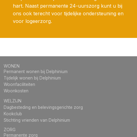
hart. Naast permanente 24-uurszorg kunt u bij
ons ook terecht voor tijdelijke ondersteuning en
voor logeerzorg.
WONEN
Permanent wonen bij Delphinium
Tijdelijk wonen bij Delphinium
Woonfaciliteiten
Woonkosten
WELZIJN
Dagbesteding en belevingsgerichte zorg
Kookclub
Stichting vrienden van Delphinium
ZORG
Permanente zorg